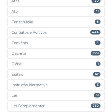
Atas
120
Ato
31
Constituição
8
Contratos e Aditivos
444
Convênio
4
Decreto
1351
Diária
1
Editais
62
Instrução Normativa
3
Lei
61
Lei Complementar
260