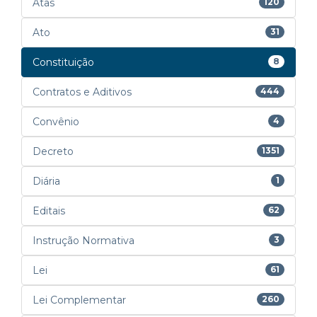
Atas
120
Ato
31
Constituição
8
Contratos e Aditivos
444
Convênio
4
Decreto
1351
Diária
1
Editais
62
Instrução Normativa
3
Lei
61
Lei Complementar
260