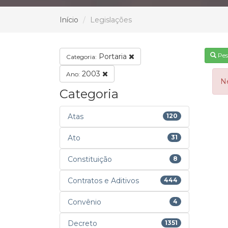
Início
Legislações
Pes
Portaria
Categoria:
2003
Ano:
N
Categoria
Atas
120
Ato
31
Constituição
8
Contratos e Aditivos
444
Convênio
4
Decreto
1351