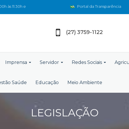
0h às 11:30h e
Portal da Transparência
(27) 3759-1122
Imprensa
Servidor
Redes Sociais
Agric
stão Saúde
Educação
Meio Ambiente
LEGISLAÇÃO