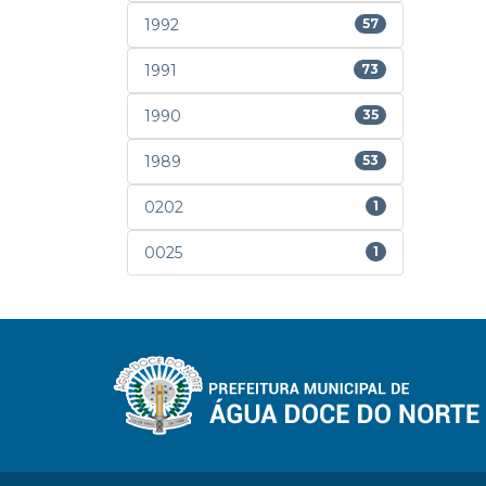
1992
57
1991
73
1990
35
1989
53
0202
1
0025
1