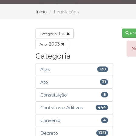
Início
Legislações
Pes
Lei
Categoria:
2003
Ano:
N
Categoria
Atas
120
Ato
31
Constituição
8
Contratos e Aditivos
444
Convênio
4
Decreto
1351