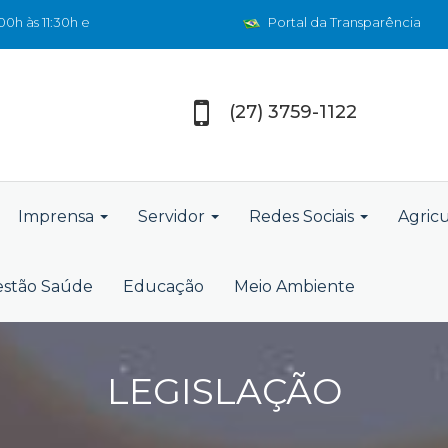
0h às 11:30h e
Portal da Transparência
(27) 3759-1122
Imprensa
Servidor
Redes Sociais
Agric
stão Saúde
Educação
Meio Ambiente
LEGISLAÇÃO