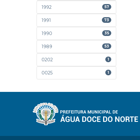
1992
57
1991
73
1990
35
1989
53
0202
1
0025
1