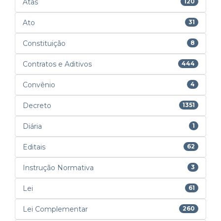
Atas
120
Ato
31
Constituição
8
Contratos e Aditivos
444
Convênio
4
Decreto
1351
Diária
1
Editais
62
Instrução Normativa
3
Lei
61
Lei Complementar
260