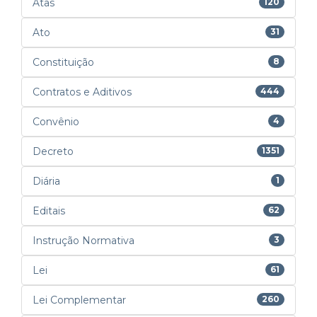
Atas
120
Ato
31
Constituição
8
Contratos e Aditivos
444
Convênio
4
Decreto
1351
Diária
1
Editais
62
Instrução Normativa
3
Lei
61
Lei Complementar
260