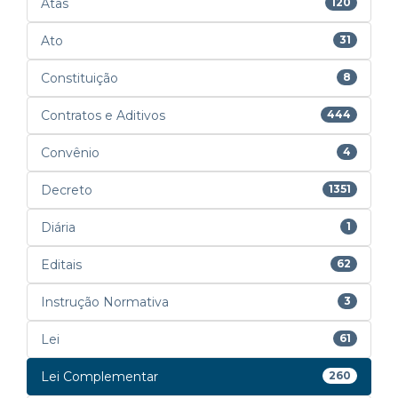
Atas
120
Ato
31
Constituição
8
Contratos e Aditivos
444
Convênio
4
Decreto
1351
Diária
1
Editais
62
Instrução Normativa
3
Lei
61
Lei Complementar
260