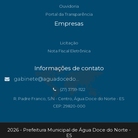
Ouvidoria
Portal da Transparência
Empresas
Licitação
Nota Fiscal Eletrônica
Informações de contato
gabinete@aguadocedonorte.es.gov.br
(27) 3759-1122
R. Padre Franco, S/N - Centro, Água Doce do Norte - ES
CEP: 29820-000
2026 - Prefeitura Municipal de Água Doce do Norte -
ES