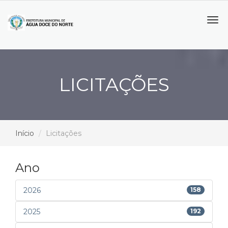
Tog
navi
LICITAÇÕES
Início
Licitações
Ano
2026
158
2025
192