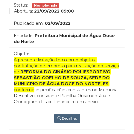
Status:
Homologada
Abertura:
22/09/2022 09:00
Publicado em:
02/09/2022
Entidade:
Prefeitura Municipal de Água Doce
do Norte
Objeto:
A presente licitação tem como objeto a
contratação de empresa para realização do serviço
de
REFORMA DO GINÁSIO POLIESPORTIVO
SEBASTIÃO COELHO DE SOUZA, SEDE DO
MUNIICPIO DE ÁGUA DOCE DO NORTE, ES
,
conforme
especificações constantes no Memorial
Descritivo, consoante Planilha Orçamentária e
Cronograma Físico-Financeiro em anexo.
Detalhes