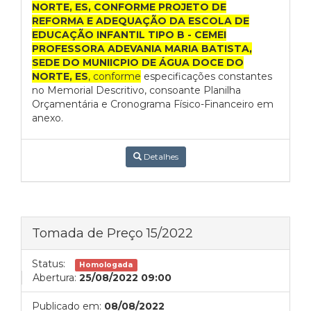
NORTE, ES, CONFORME PROJETO DE
REFORMA E ADEQUAÇÃO DA ESCOLA DE
EDUCAÇÃO INFANTIL TIPO B - CEMEI
PROFESSORA ADEVANIA MARIA BATISTA,
SEDE DO MUNIICPIO DE ÁGUA DOCE DO
NORTE, ES
, conforme
especificações constantes
no Memorial Descritivo, consoante Planilha
Orçamentária e Cronograma Físico-Financeiro em
anexo.
Detalhes
Tomada de Preço 15/2022
Status:
Homologada
Abertura:
25/08/2022 09:00
Publicado em:
08/08/2022