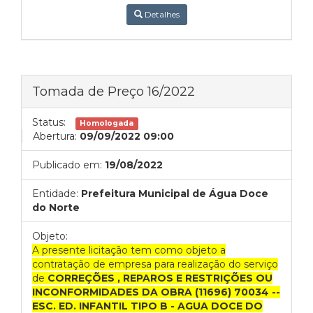
Detalhes
Tomada de Preço 16/2022
Status:
Homologada
Abertura:
09/09/2022 09:00
Publicado em:
19/08/2022
Entidade:
Prefeitura Municipal de Água Doce
do Norte
Objeto:
A presente licitação tem como objeto a
contratação de empresa para realização do serviço
de
CORREÇÕES , REPAROS E RESTRIÇÕES OU
INCONFORMIDADES DA OBRA (11696) 70034 --
ESC. ED. INFANTIL TIPO B - AGUA DOCE DO