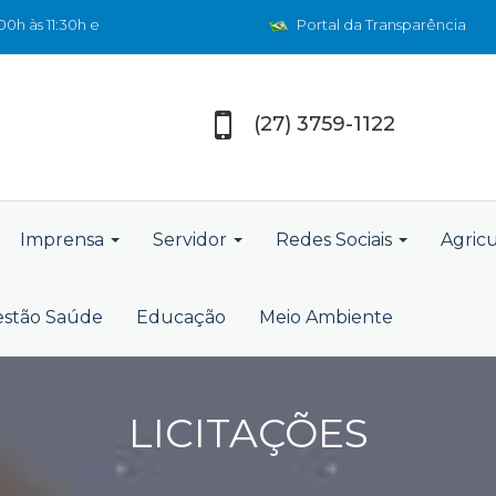
0h às 11:30h e
Portal da Transparência
(27) 3759-1122
Imprensa
Servidor
Redes Sociais
Agric
stão Saúde
Educação
Meio Ambiente
LICITAÇÕES