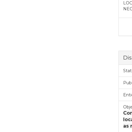
LOC
NEC
Dis
Stat
Pub
Enti
Obje
Con
loc
as 