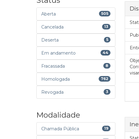
Status
Dis
Aberta
505
Stat
Cancelada
13
Pub
Deserta
5
Enti
Em andamento
44
Obje
Fracassada
8
Cont
visa
Homologada
762
Revogada
3
Modalidade
Ine
Chamada Pública
19
Stat