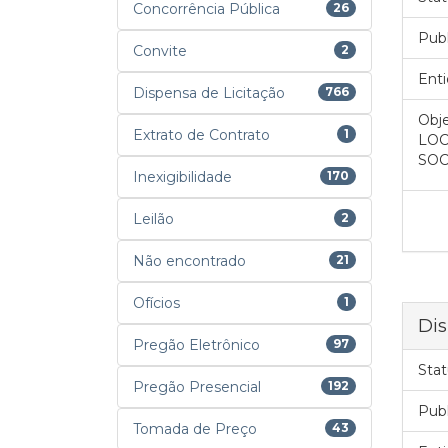
Concorrência Pública
26
Pub
Convite
2
Enti
Dispensa de Licitação
766
Obje
Extrato de Contrato
1
LOC
SOC
Inexigibilidade
170
Leilão
2
Não encontrado
21
Ofícios
1
Dis
Pregão Eletrônico
97
Stat
Pregão Presencial
192
Pub
Tomada de Preço
43