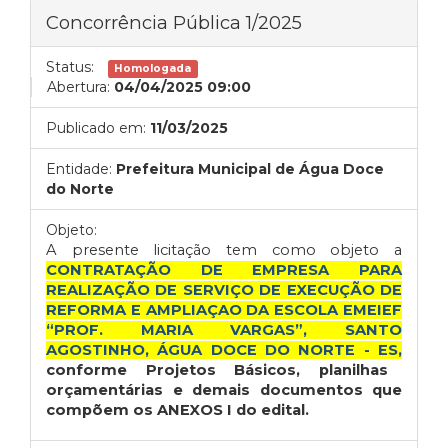
Concorrência Pública 1/2025
Status:
Homologada
Abertura:
04/04/2025 09:00
Publicado em:
11/03/2025
Entidade:
Prefeitura Municipal de Água Doce
do Norte
Objeto:
A presente licitação tem como objeto a
CONTRATAÇÃO DE EMPRESA PARA
REALIZAÇÃO DE SERVIÇO DE EXECUÇÃO DE
REFORMA E AMPLIAÇAO DA ESCOLA EMEIEF
“PROF. MARIA VARGAS”, SANTO
AGOSTINHO, ÁGUA DOCE DO NORTE - ES,
conforme Projetos Básicos, planilhas
orçamentárias e demais documentos que
compõem os ANEXOS I do edital.