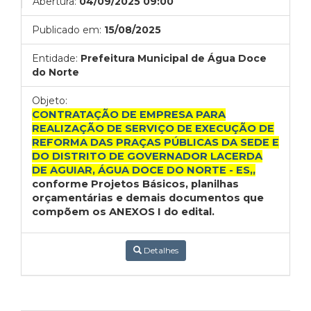
Abertura:
04/09/2025 09:00
Publicado em:
15/08/2025
Entidade:
Prefeitura Municipal de Água Doce
do Norte
Objeto:
CONTRATAÇÃO DE EMPRESA PARA
REALIZAÇÃO DE SERVIÇO DE EXECUÇÃO DE
REFORMA DAS PRAÇAS PÚBLICAS DA SEDE E
DO DISTRITO DE GOVERNADOR LACERDA
DE AGUIAR, ÁGUA DOCE DO NORTE - ES,,
conforme Projetos Básicos, planilhas
orçamentárias e demais documentos que
compõem os ANEXOS I do edital.
Detalhes