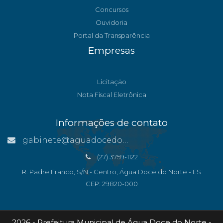
Concursos
Ouvidoria
Portal da Transparência
Empresas
Licitação
Nota Fiscal Eletrônica
Informações de contato
gabinete@aguadocedonorte.es.gov.br
(27) 3759-1122
R. Padre Franco, S/N - Centro, Água Doce do Norte - ES
CEP: 29820-000
2026 - Prefeitura Municipal de Água Doce do Norte -