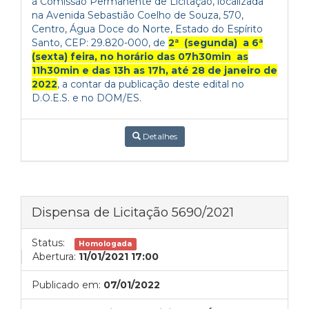
à Comissão Permanente de Licitação, localizada
na Avenida Sebastião Coelho de Souza, 570,
Centro, Água Doce do Norte, Estado do Espírito
Santo, CEP: 29.820-000, de
2ª (segunda) a 6ª
(sexta) feira, no horário das 07h30min as
11h30min e das 13h as 17h, até 28 de janeiro de
2022
, a contar da publicação deste edital no
D.O.E.S. e no DOM/ES.
Detalhes
Dispensa de Licitação 5690/2021
Status:
Homologada
Abertura:
11/01/2021 17:00
Publicado em:
07/01/2022