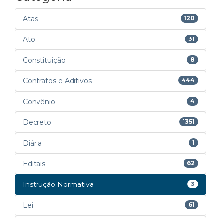
Atas
120
Ato
31
Constituição
8
Contratos e Aditivos
444
Convênio
4
Decreto
1351
Diária
1
Editais
62
Instrução Normativa
3
Lei
61