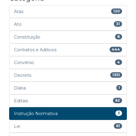
Atas
120
Ato
31
Constituição
8
Contratos e Aditivos
444
Convênio
4
Decreto
1351
Diária
1
Editais
62
Instrução Normativa
3
Lei
61