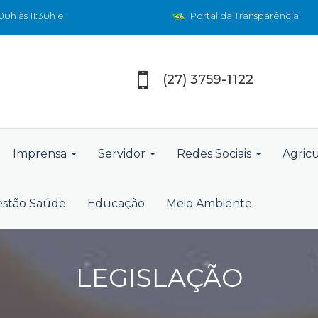
0h às 11:30h e
Portal da Transparência
(27) 3759-1122
Imprensa
Servidor
Redes Sociais
Agric
stão Saúde
Educação
Meio Ambiente
LEGISLAÇÃO