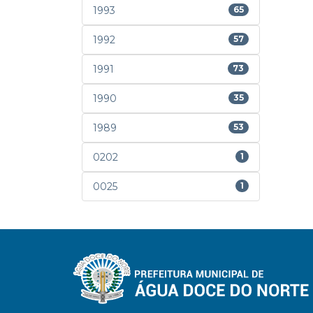
1993
65
1992
57
1991
73
1990
35
1989
53
0202
1
0025
1