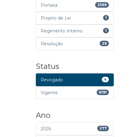
Portaria
2569
Projeto de Lei
1
Regimento Interno
1
Resolução
26
Status
Revogado
4
Vigente
6191
Ano
2026
277