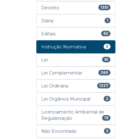
Decreto
1351
Diária
1
Editais
62
Instrução Normativa
3
Lei
61
Lei Complementar
260
Lei Ordinária
1227
Lei Orgânica Municipal
2
Licenciamento Ambiental de
Regularização
19
Não Encontrado
5