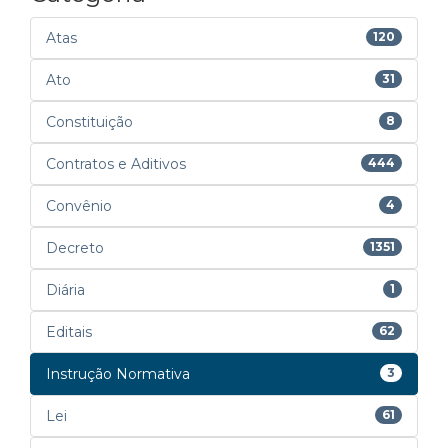
Atas
120
Ato
31
Constituição
8
Contratos e Aditivos
444
Convênio
4
Decreto
1351
Diária
1
Editais
62
Instrução Normativa
3
Lei
61