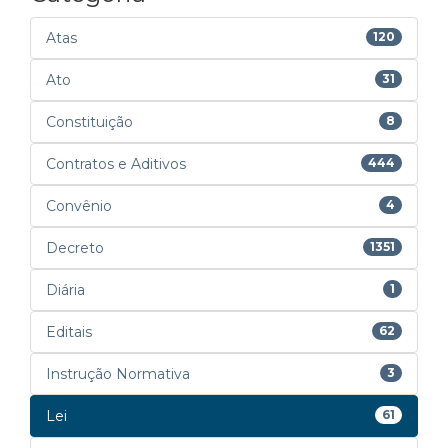
Atas
120
Ato
31
Constituição
8
Contratos e Aditivos
444
Convênio
4
Decreto
1351
Diária
1
Editais
62
Instrução Normativa
3
Lei
61