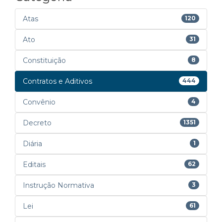
Atas
120
Ato
31
Constituição
8
Contratos e Aditivos
444
Convênio
4
Decreto
1351
Diária
1
Editais
62
Instrução Normativa
3
Lei
61