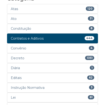
Atas
120
Ato
31
Constituição
8
Contratos e Aditivos
444
Convênio
4
Decreto
1351
Diária
1
Editais
62
Instrução Normativa
3
Lei
61