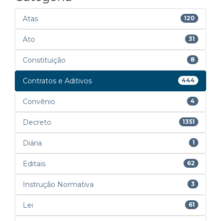
Atas
120
Ato
31
Constituição
8
Contratos e Aditivos
444
Convênio
4
Decreto
1351
Diária
1
Editais
62
Instrução Normativa
3
Lei
61