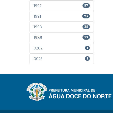
1992
57
1991
73
1990
35
1989
53
0202
1
0025
1