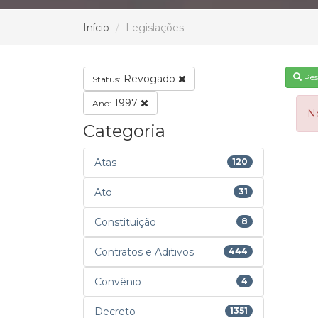
Início
Legislações
Pes
Revogado
Status:
1997
Ano:
N
Categoria
Atas
120
Ato
31
Constituição
8
Contratos e Aditivos
444
Convênio
4
Decreto
1351