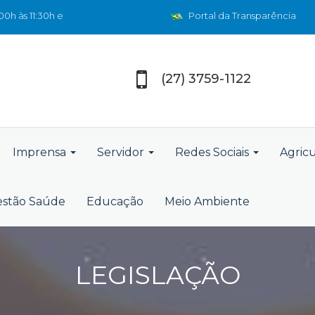
0h às 11:30h e
Portal da Transparência
(27) 3759-1122
Imprensa
Servidor
Redes Sociais
Agric
stão Saúde
Educação
Meio Ambiente
LEGISLAÇÃO