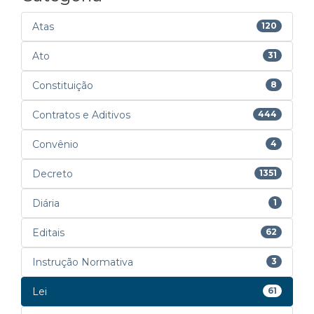
Atas
120
Ato
31
Constituição
8
Contratos e Aditivos
444
Convênio
4
Decreto
1351
Diária
1
Editais
62
Instrução Normativa
3
Lei
61