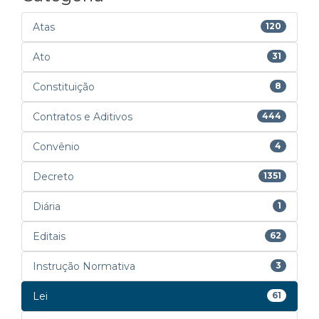
Atas
120
Ato
31
Constituição
8
Contratos e Aditivos
444
Convênio
4
Decreto
1351
Diária
1
Editais
62
Instrução Normativa
3
Lei
61