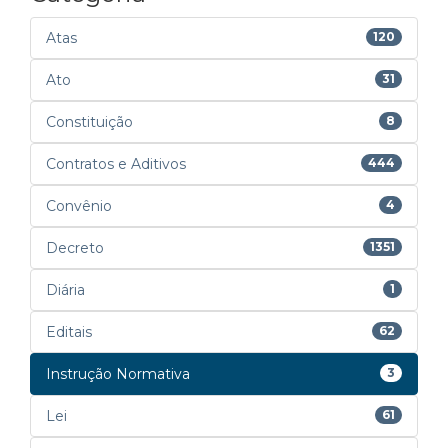
Atas
120
Ato
31
Constituição
8
Contratos e Aditivos
444
Convênio
4
Decreto
1351
Diária
1
Editais
62
Instrução Normativa
3
Lei
61