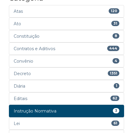
Atas
120
Ato
31
Constituição
8
Contratos e Aditivos
444
Convênio
4
Decreto
1351
Diária
1
Editais
62
Instrução Normativa
3
Lei
61