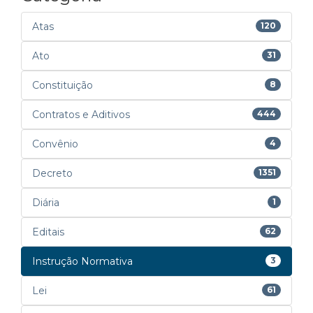
Atas
120
Ato
31
Constituição
8
Contratos e Aditivos
444
Convênio
4
Decreto
1351
Diária
1
Editais
62
Instrução Normativa
3
Lei
61