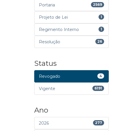
Portaria
2569
Projeto de Lei
1
Regimento Interno
1
Resolução
26
Status
Revogado
4
Vigente
6191
Ano
2026
277