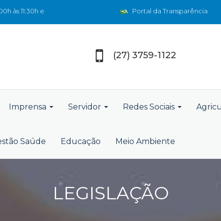
0h às 11:30h e
Portal da Transparência
(27) 3759-1122
Imprensa
Servidor
Redes Sociais
Agric
stão Saúde
Educação
Meio Ambiente
LEGISLAÇÃO