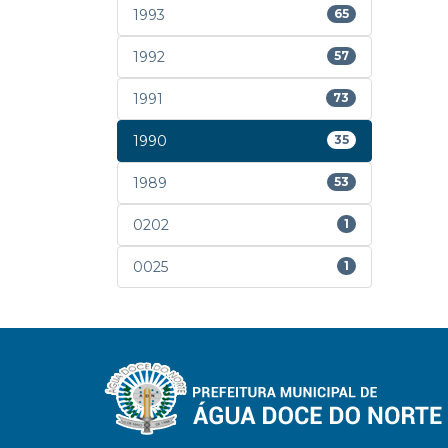
1993
65
1992
57
1991
73
1990
35
1989
53
0202
1
0025
1