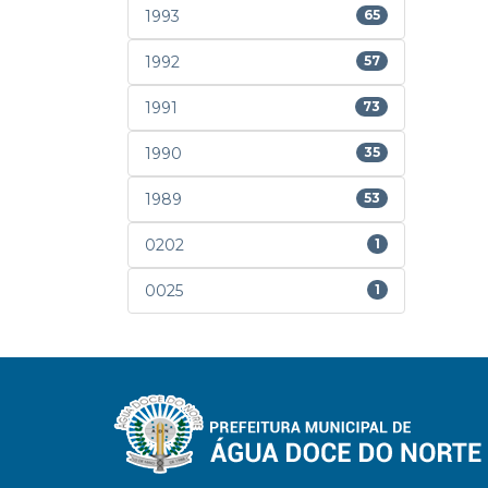
1993
65
1992
57
1991
73
1990
35
1989
53
0202
1
0025
1