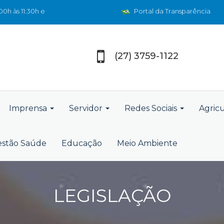
0h às 11:30h e
Portal da Transparência
(27) 3759-1122
Imprensa
Servidor
Redes Sociais
Agric
stão Saúde
Educação
Meio Ambiente
LEGISLAÇÃO