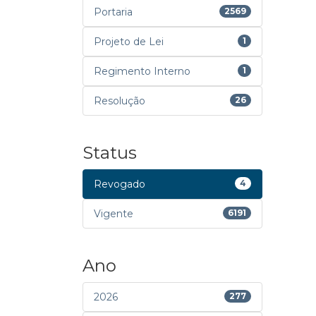
Portaria
2569
Projeto de Lei
1
Regimento Interno
1
Resolução
26
Status
Revogado
4
Vigente
6191
Ano
2026
277