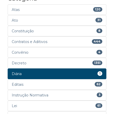
Atas
120
Ato
31
Constituição
8
Contratos e Aditivos
444
Convênio
4
Decreto
1351
Diária
1
Editais
62
Instrução Normativa
3
Lei
61