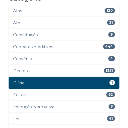
Atas
120
Ato
31
Constituição
8
Contratos e Aditivos
444
Convênio
4
Decreto
1351
Diária
1
Editais
62
Instrução Normativa
3
Lei
61