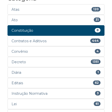
Atas
120
Ato
31
Constituição
8
Contratos e Aditivos
444
Convênio
4
Decreto
1351
Diária
1
Editais
62
Instrução Normativa
3
Lei
61