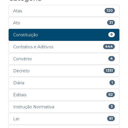
Atas
120
Ato
31
Constituição
8
Contratos e Aditivos
444
Convênio
4
Decreto
1351
Diária
1
Editais
62
Instrução Normativa
3
Lei
61