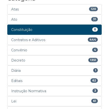
Atas
120
Ato
31
Constituição
8
Contratos e Aditivos
444
Convênio
4
Decreto
1351
Diária
1
Editais
62
Instrução Normativa
3
Lei
61