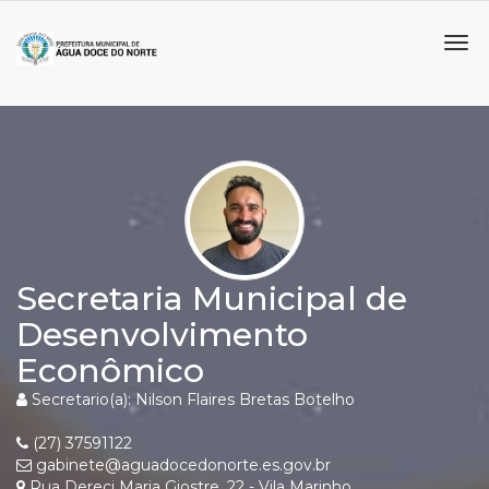
Tog
navi
Secretaria Municipal de
Desenvolvimento
Econômico
Secretario(a): Nilson Flaires Bretas Botelho
(27) 37591122
gabinete@aguadocedonorte.es.gov.br
Rua Dereci Maria Giostre, 22 - Vila Marinho