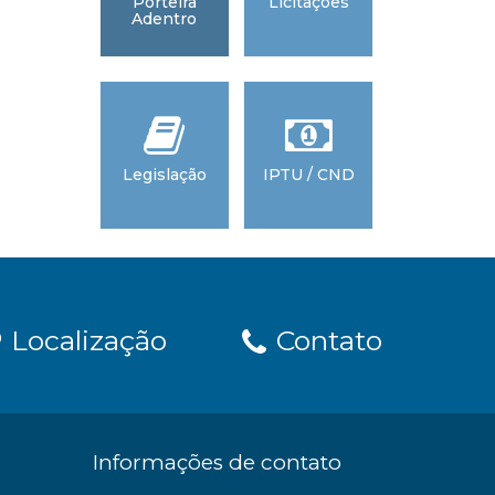
Porteira
Licitações
Diário Ofic
Adentro
dos Municí
do Espíri
Santo -
AMUNE
Legislação
IPTU / CND
Tribunal
Contas 
Estado 
Espírito Sa
TCEES
Localização
Contato
Informações de contato