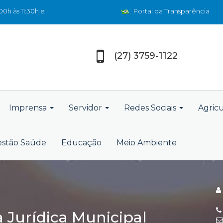
0h às 11:30h e
Portal da Transparência
(27) 3759-1122
Imprensa
Servidor
Redes Sociais
Agric
stão Saúde
Educação
Meio Ambiente
a Jurídica Municipal