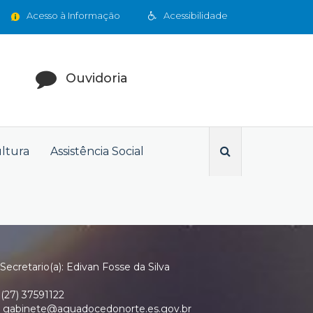
Acesso à Informação
Acessibilidade
Ouvidoria
ultura
Assistência Social
Secretario(a): Edivan Fosse da Silva
(27) 37591122
gabinete@aguadocedonorte.es.gov.br