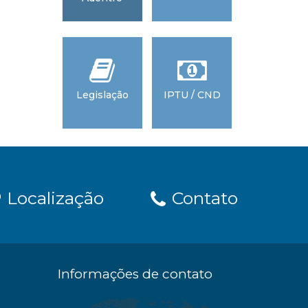
do Espíri
Santo -
AMUNE
Legislação
IPTU / CND
Tribunal
Contas 
Estado 
Espírito Sa
TCEES
Localização
Contato
Informações de contato