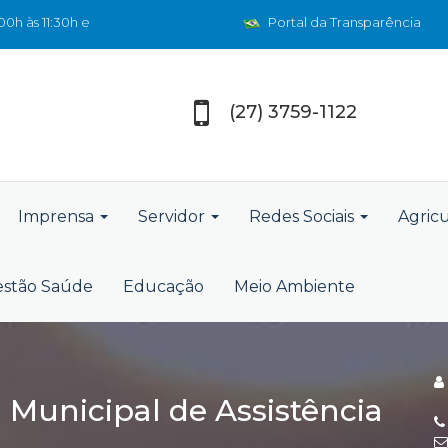
0h às 11:30h e
Portal da Transparência
(27) 3759-1122
Imprensa
Servidor
Redes Sociais
Agric
stão Saúde
Educação
Meio Ambiente
a Municipal de Assistência