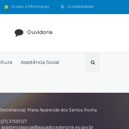
Acesso à Informação
Acessibilidade
Ouvidoria
ultura
Assistência Social
Secretario(a): Maria Aparecida dos Santos Rocha
(27) 37591127
assistenciasocial@aguadocedonorte.es.gov.br