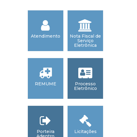
Atendimento
Nota Fiscal de
Webmai
Serviço
Eletrônica
REMUME
Processo
Acesso 
Eletrônico
Informaç
Porteira
Licitações
Diário Ofic
Adentro
dos Municí