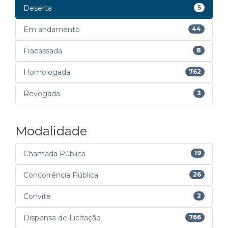
Deserta
5
Em andamento
44
Fracassada
8
Homologada
762
Revogada
3
Modalidade
Chamada Pública
19
Concorrência Pública
26
Convite
2
Dispensa de Licitação
766