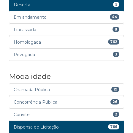
Deserta
5
Em andamento
44
Fracassada
8
Homologada
762
Revogada
3
Modalidade
Chamada Pública
19
Concorrência Pública
26
Convite
2
Dispensa de Licitação
766