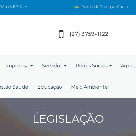
0h às 11:30h e
Portal da Transparência
(27) 3759-1122
Imprensa
Servidor
Redes Sociais
Agric
stão Saúde
Educação
Meio Ambiente
LEGISLAÇÃO