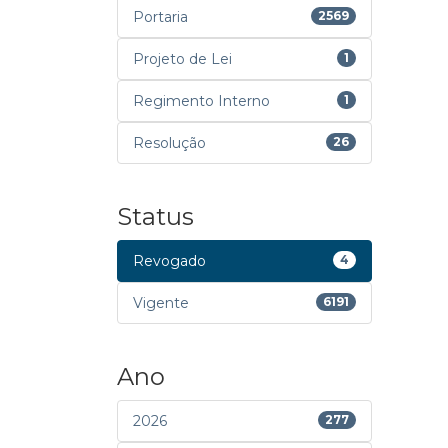
Portaria
2569
Projeto de Lei
1
Regimento Interno
1
Resolução
26
Status
Revogado
4
Vigente
6191
Ano
2026
277