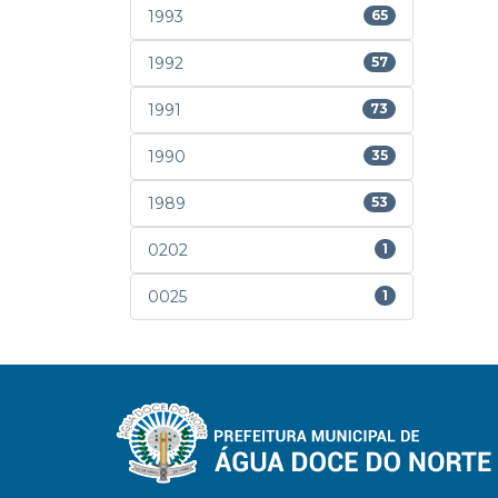
1993
65
1992
57
1991
73
1990
35
1989
53
0202
1
0025
1