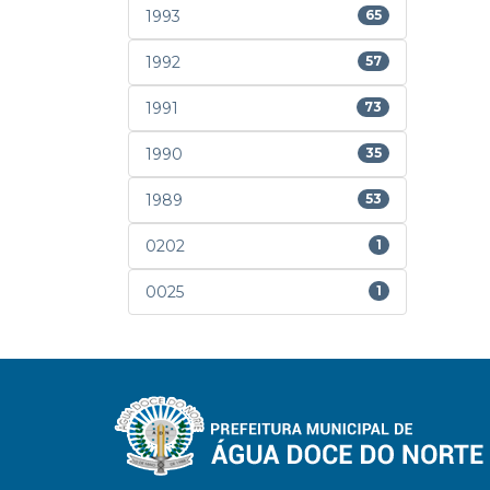
1993
65
1992
57
1991
73
1990
35
1989
53
0202
1
0025
1