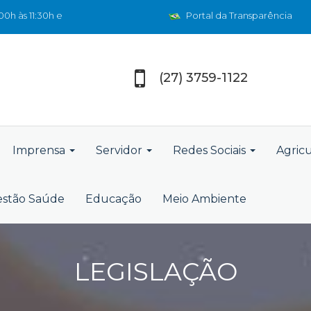
0h às 11:30h e
Portal da Transparência
(27) 3759-1122
Imprensa
Servidor
Redes Sociais
Agric
stão Saúde
Educação
Meio Ambiente
LEGISLAÇÃO