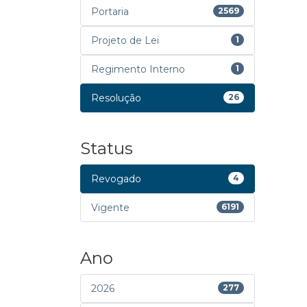
Portaria
2569
Projeto de Lei
1
Regimento Interno
1
Resolução
26
Status
Revogado
4
Vigente
6191
Ano
2026
277