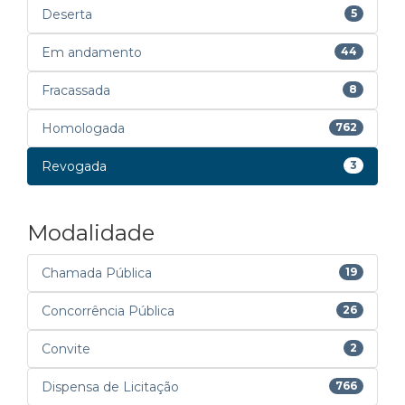
Deserta
5
Em andamento
44
Fracassada
8
Homologada
762
Revogada
3
Modalidade
Chamada Pública
19
Concorrência Pública
26
Convite
2
Dispensa de Licitação
766