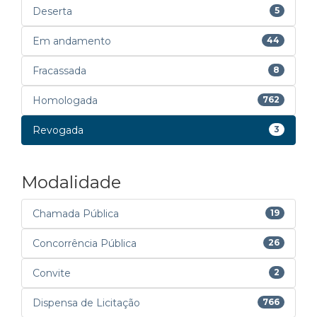
Deserta
5
Em andamento
44
Fracassada
8
Homologada
762
Revogada
3
Modalidade
Chamada Pública
19
Concorrência Pública
26
Convite
2
Dispensa de Licitação
766