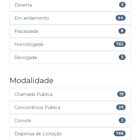
Deserta
5
Em andamento
44
Fracassada
8
Homologada
762
Revogada
3
Modalidade
Chamada Pública
19
Concorrência Pública
26
Convite
2
Dispensa de Licitação
766