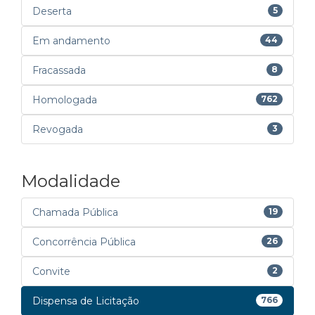
Deserta
5
Em andamento
44
Fracassada
8
Homologada
762
Revogada
3
Modalidade
Chamada Pública
19
Concorrência Pública
26
Convite
2
Dispensa de Licitação
766