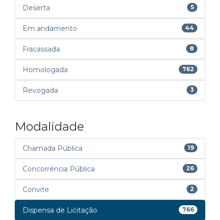
Deserta
5
Em andamento
44
Fracassada
8
Homologada
762
Revogada
3
Modalidade
Chamada Pública
19
Concorrência Pública
26
Convite
2
Dispensa de Licitação
766