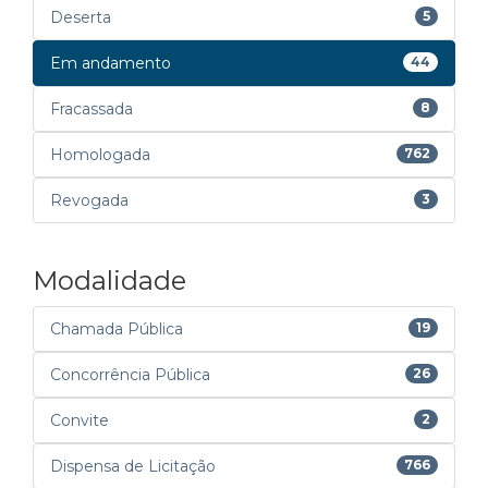
Deserta
5
Em andamento
44
Fracassada
8
Homologada
762
Revogada
3
Modalidade
Chamada Pública
19
Concorrência Pública
26
Convite
2
Dispensa de Licitação
766