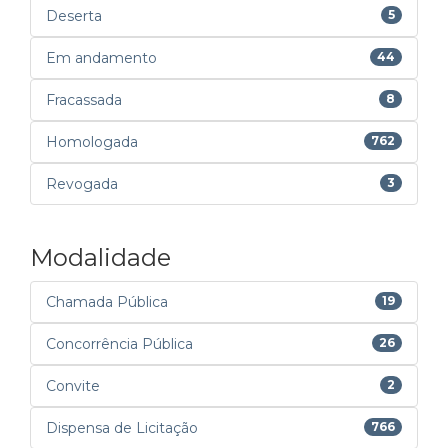
Deserta
5
Em andamento
44
Fracassada
8
Homologada
762
Revogada
3
Modalidade
Chamada Pública
19
Concorrência Pública
26
Convite
2
Dispensa de Licitação
766