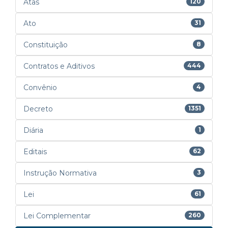
Atas
120
Ato
31
Constituição
8
Contratos e Aditivos
444
Convênio
4
Decreto
1351
Diária
1
Editais
62
Instrução Normativa
3
Lei
61
Lei Complementar
260