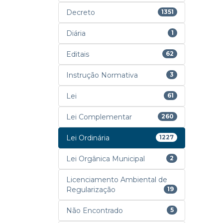
Decreto
1351
Diária
1
Editais
62
Instrução Normativa
3
Lei
61
Lei Complementar
260
Lei Ordinária
1227
Lei Orgânica Municipal
2
Licenciamento Ambiental de
Regularização
19
Não Encontrado
5