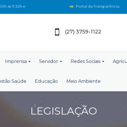
0h às 11:30h e
Portal da Transparência
(27) 3759-1122
Imprensa
Servidor
Redes Sociais
Agric
stão Saúde
Educação
Meio Ambiente
LEGISLAÇÃO