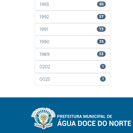
1993
65
1992
57
1991
73
1990
35
1989
53
0202
1
0025
1