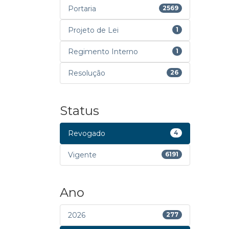
Portaria
2569
Projeto de Lei
1
Regimento Interno
1
Resolução
26
Status
Revogado
4
Vigente
6191
Ano
2026
277